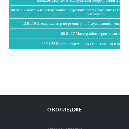
08.02.08 Монтаж и эксплуатация оборудования и систе
08.02.13 Монтаж и эксплуатация внутренних сантехнических устройств
вентиляции
13.01.10 Электромонтер по ремонту и обслуживанию электрообо
08.01.27 Мастер общестроительных раб
08.01.28 Мастер отделочных строительных и декора
О КОЛЛЕДЖЕ