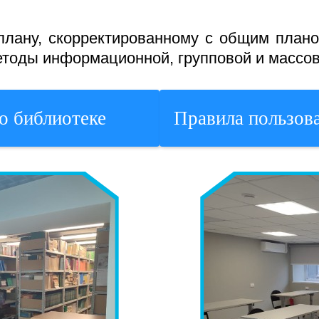
 плану, скорректированному с общим план
етоды информационной, групповой и массов
о библиотеке
Правила пользов