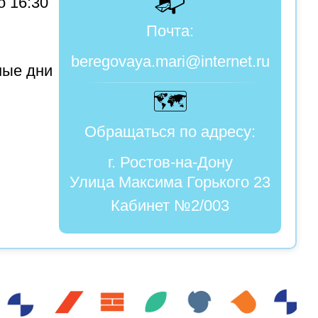
📬
о 16:30
Почта:
beregovaya.mari@internet.ru
ые дни
🗺️
Обращаться по адресу:
г. Ростов-на-Дону
Улица Максима Горького 23
Кабинет №2/003