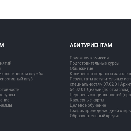
АМ
АБИТУРИЕНТАМ
Приемная комиссия
анятий
Подготовительные курсы
ы
Общежитие
ихологическая служба
Количество поданных заявлен
 спортивный клуб
Результаты вступительных исп
специальностям 07.02.01 Архи
отовность
54.02.01 Дизайн (по отраслям)
ресурсы
​​​​​​​Перечень специальностей (п
ление
Карьерные карты
граммы
Целевое обучение
График проведения дней откр
Образовательный кредит