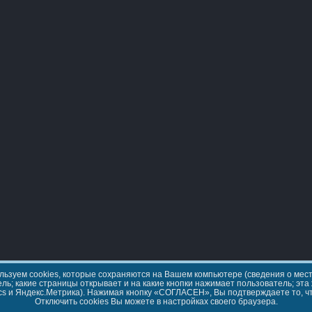
льзуем cookies, которые сохраняются на Вашем компьютере (сведения о место
ель; какие страницы открывает и на какие кнопки нажимает пользователь; э
ics и Яндекс.Метрика). Нажимая кнопку «СОГЛАСЕН», Вы подтверждаете то, 
Отключить cookies Вы можете в настройках своего браузера.