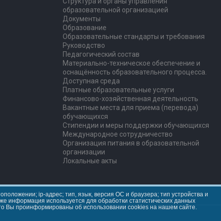
Структура и органы управления
образовательной организацией
Документы
Образование
Образовательные стандарты и требования
Руководство
Педагогический состав
Материально-техническое обеспечение и
оснащённость образовательного процесса.
Доступная среда
Платные образовательные услуги
Финансово-хозяйственная деятельность
Вакантные места для приема (перевода)
обучающихся
Стипендии и меры поддержки обучающихся
Международное сотрудничество
Организация питания в образовательной
организации
Локальные акты
положении; ip-адрес; тип, язык, версия ОС и браузера; тип устройства и
та же информация используется для обработки статистических данных
что Вы проинформированы об использовании cookies на нашем сайте.