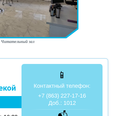
Читательный зал
📱
Контактный телефон:
екой
+7 (863) 227-17-16
Доб.: 1012