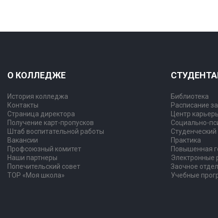
О КОЛЛЕДЖЕ
СТУДЕНТ
История колледжа
Библиотека
Контакты
Расписание з
Страница директора
Центр карьер
Получение карт-пропусков
Социально-пс
Штаб воспитательной работы
Студенческий
Вакансии
Практика
Профсоюзный комитет
Повышенная г
Наши партнеры
Электронные 
Попечительский совет
Заочное отде
ТОР «Моя школа»
Учебные про