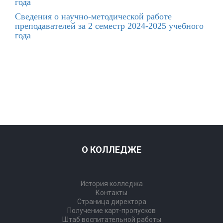
года
Сведения о научно-методической работе
преподавателей за 2 семестр 2024-2025 учебного
года
О КОЛЛЕДЖЕ
История колледжа
Контакты
Страница директора
Получение карт-пропусков
Штаб воспитательной работы